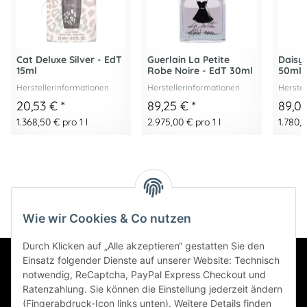
Cat Deluxe Silver - EdT
Guerlain La Petite
Daisy
15ml
Robe Noire - EdT 30ml
50ml
Herstellerinformationen
Herstellerinformationen
Herstel
20,53 €
*
89,25 €
*
89,0
1.368,50 € pro 1 l
2.975,00 € pro 1 l
1.780,2
Wie wir Cookies & Co nutzen
Durch Klicken auf „Alle akzeptieren“ gestatten Sie den
Einsatz folgender Dienste auf unserer Website: Technisch
Informationen
notwendig, ReCaptcha, PayPal Express Checkout und
Ratenzahlung. Sie können die Einstellung jederzeit ändern
(Fingerabdruck-Icon links unten). Weitere Details finden