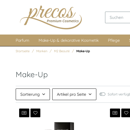
Parfum
Make-Up & dekorative Kosmetik
Pflege
Startseite
Marken
M2 Beauté
Make-Up
Make-Up
Sortierung
Artikel pro Seite
Sofort verfüg