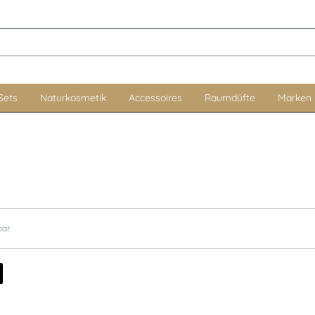
Sets
Naturkosmetik
Accessoires
Raumdüfte
Marken
bar