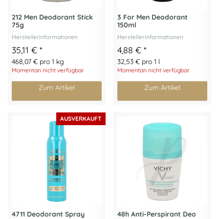
212 Men Deodorant Stick
3 For Men Deodorant
75g
150ml
Herstellerinformationen
Herstellerinformationen
35,11 €
*
4,88 €
*
468,07 € pro 1 kg
32,53 € pro 1 l
Momentan nicht verfügbar
Momentan nicht verfügbar
Zum Artikel
Zum Artikel
AUSVERKAUFT
4711 Deodorant Spray
48h Anti-Perspirant Deo