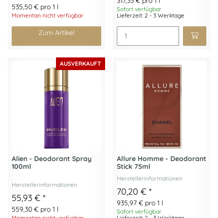
317,33 € pro 1 l
535,50 € pro 1 l
Sofort verfügbar
Momentan nicht verfügbar
Lieferzeit: 2 - 3 Werktage
Zum Artikel
AUSVERKAUFT
Alien - Deodorant Spray
Allure Homme - Deodorant
100ml
Stick 75ml
Herstellerinformationen
Herstellerinformationen
70,20 €
*
55,93 €
*
935,97 € pro 1 l
559,30 € pro 1 l
Sofort verfügbar
Momentan nicht verfügbar
Lieferzeit: 2 - 3 Werktage