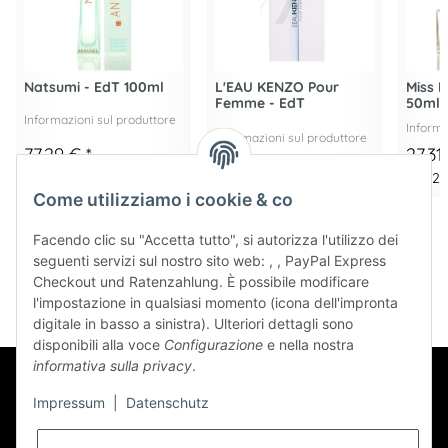
Natsumi - EdT 100ml
L'EAU KENZO Pour
Miss 
Femme - EdT
50ml
Informazioni sul produttore
Informa
Informazioni sul produttore
77,29 €
*
27,3
57,12 € -
111,86 €
*
772,91 € per 1 l
546,21 
Come utilizziamo i cookie & co
Facendo clic su "Accetta tutto", si autorizza l'utilizzo dei
seguenti servizi sul nostro sito web: , , PayPal Express
Checkout und Ratenzahlung. È possibile modificare
l'impostazione in qualsiasi momento (icona dell'impronta
digitale in basso a sinistra). Ulteriori dettagli sono
disponibili alla voce
Configurazione
e nella nostra
informativa sulla privacy
.
Impressum
|
Datenschutz