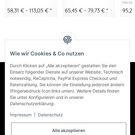
Herstel
58,31 € -
113,05 €
*
65,45 € -
79,73 €
*
95,2
Wie wir Cookies & Co nutzen
Durch Klicken auf „Alle akzeptieren“ gestatten Sie den
Einsatz folgender Dienste auf unserer Website: Technisch
Informationen
notwendig, ReCaptcha, PayPal Express Checkout und
Ratenzahlung. Sie können die Einstellung jederzeit ändern
(Fingerabdruck-Icon links unten). Weitere Details finden
Sie unter
Konfigurieren
und in unserer
Datenschutzerklärung
.
Gesetzliche Informationen
Impressum
|
Datenschutz
Newsletter Abonnieren
Alle akzeptieren