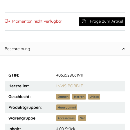
Momentan nicht verfügbar
Frage zum Artikel
Beschreibung
GTIN:
4063528061911
Hersteller:
INVISIBOBBLE
Geschlecht:
Damen
Herren
Unisex
Produktgruppen:
Haargummi
Warengruppe:
Accessoires
Set
Inhalt:
4,00 Stück