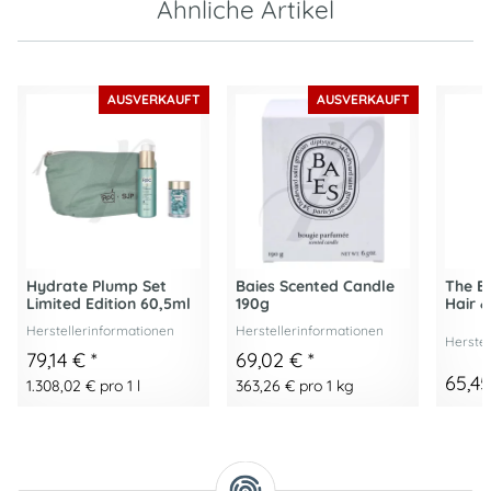
Ähnliche Artikel
AUSVERKAUFT
AUSVERKAUFT
Hydrate Plump Set
Baies Scented Candle
The Br
Limited Edition 60,5ml
190g
Hair &
Herstellerinformationen
Herstellerinformationen
Herstel
79,14 €
*
69,02 €
*
65,4
1.308,02 € pro 1 l
363,26 € pro 1 kg