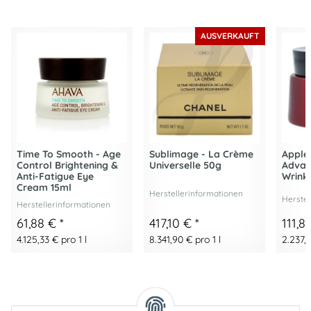
AUSVERKAUFT
Time To Smooth - Age
Sublimage - La Crème
Apple
Control Brightening &
Universelle 50g
Advan
Anti-Fatigue Eye
Wrink
Cream 15ml
Herstellerinformationen
Herstel
Herstellerinformationen
61,88 €
*
417,10 €
*
111,8
4.125,33 € pro 1 l
8.341,90 € pro 1 l
2.237,2