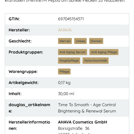
kraftvollen ß-WhiteTM Peptid um dunkle Flecken zu reduzieren.
GTIN:
697045154371
Hersteller:
AHAVA
Geschlecht:
Herren
Unisex
Damen
Produktgruppen:
Anti Aging Serum
Anti Aging Pflege
Nagelpflege
Naturkosmetik
Warengruppe:
Pflege
Artikelgewicht:
0,17
kg
Inhalt:
30,00 ml
douglas_artikelnam
Time To Smooth - Age Control
e:
Brightening & Renewal Serum
Herstellerinformatio
AHAVA Cosmetics GmbH
nen:
Borsigstraße 36