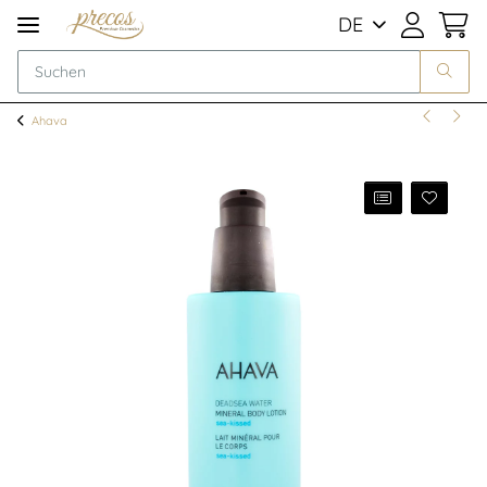
DE
Ahava