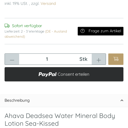
inkl. 19% USt. , zzgl.
Versand
Sofort verfügbar
Frage zum Artikel
Lieferzeit:
2 - 3 Werktage
(DE - Ausland
abweichend)
Stk
Consent erteilen
Beschreibung
Ahava Deadsea Water Mineral Body
Lotion Sea-Kissed