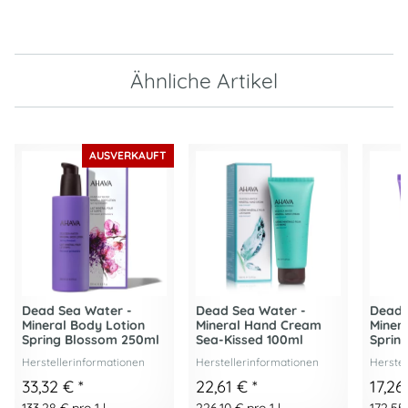
Ähnliche Artikel
AUSVERKAUFT
Dead Sea Water -
Dead Sea Water -
Dead 
Mineral Body Lotion
Mineral Hand Cream
Miner
Spring Blossom 250ml
Sea-Kissed 100ml
Sprin
Herstellerinformationen
Herstellerinformationen
Herstel
33,32 €
*
22,61 €
*
17,2
133,28 € pro 1 l
226,10 € pro 1 l
172,55 