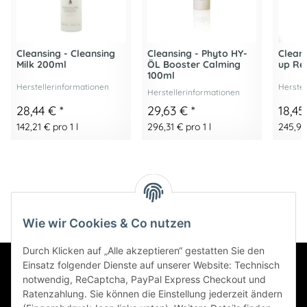
Cleansing - Cleansing
Cleansing - Phyto HY-
Clean
Milk 200ml
ÖL Booster Calming
up Re
100ml
Herstellerinformationen
Herstel
Herstellerinformationen
28,44 €
*
29,63 €
*
18,4
142,21 € pro 1 l
296,31 € pro 1 l
245,93 
Wie wir Cookies & Co nutzen
Durch Klicken auf „Alle akzeptieren“ gestatten Sie den
Einsatz folgender Dienste auf unserer Website: Technisch
Informationen
notwendig, ReCaptcha, PayPal Express Checkout und
Ratenzahlung. Sie können die Einstellung jederzeit ändern