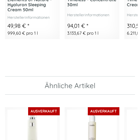
Hyaluron Sleeping
30ml
Cream
Cream 50ml
Herstellerinformationen
Herstel
Herstellerinformationen
49,98 €
*
94,01 €
*
310,
999,60 € pro 1 l
3.133,67 € pro 1 l
6.211,8
Ähnliche Artikel
AUSVERKAUFT
AUSVERKAUFT