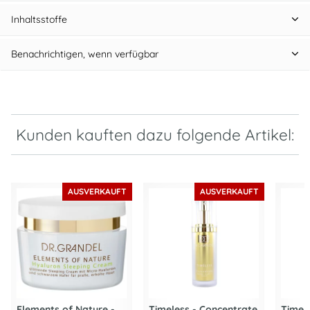
Inhaltsstoffe
Benachrichtigen, wenn verfügbar
Kunden kauften dazu folgende Artikel:
AUSVERKAUFT
AUSVERKAUFT
Elements of Nature -
Timeless - Concentrate
Timele