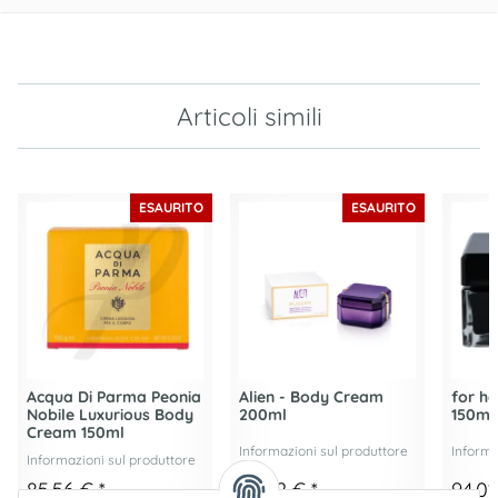
Articoli simili
ESAURITO
ESAURITO
Acqua Di Parma Peonia
Alien - Body Cream
for h
Nobile Luxurious Body
200ml
150ml
Cream 150ml
Informazioni sul produttore
Informa
Informazioni sul produttore
85,56 €
*
92,82 €
*
94,0