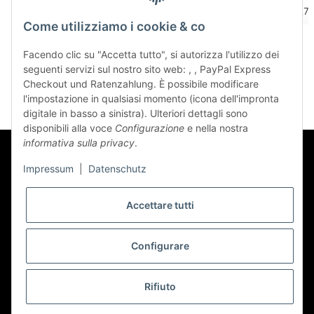
570,41 € per 1 kg
464,10 € per 1 l
626,73 
Come utilizziamo i cookie & co
Facendo clic su "Accetta tutto", si autorizza l'utilizzo dei
seguenti servizi sul nostro sito web: , , PayPal Express
Checkout und Ratenzahlung. È possibile modificare
l'impostazione in qualsiasi momento (icona dell'impronta
digitale in basso a sinistra). Ulteriori dettagli sono
disponibili alla voce
Configurazione
e nella nostra
informativa sulla privacy
.
Impressum
|
Datenschutz
Accettare tutti
Newsletter Abbonarsi
Configurare
* Tutti i prezzi sono comprensivi di IVA.più
spedizione
Rifiuto
© precos - Premium Cosmetics