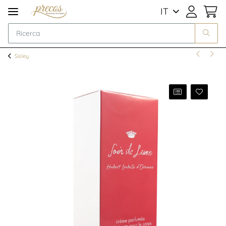
IT
Sisley