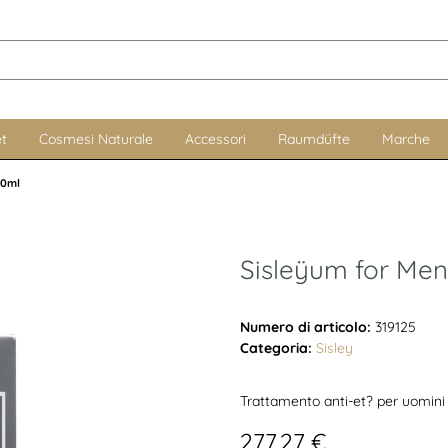
t
Cosmesi Naturale
Accessori
Raumdüfte
Marche
50ml
Sisleÿum for Me
Numero di articolo:
319125
Categoria:
Sisley
Trattamento anti-et? per uomini
277,27 €