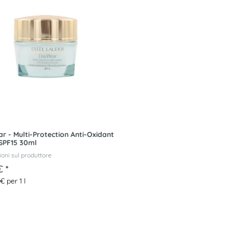
 - Multi-Protection Anti-Oxidant
SPF15 30ml
oni sul produttore
 €
*
€ per 1 l