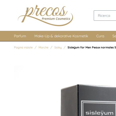
Parfum
Make-Up & dekorative Kosmetik
Cura
Se
Pagina iniziale
Marche
Sisley
Sisleÿum for Men Peaux normales 