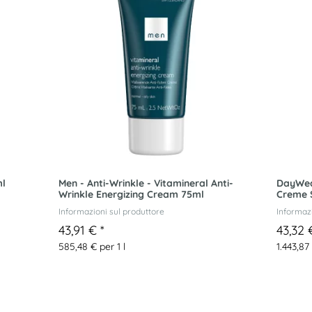
ml
Men - Anti-Wrinkle - Vitamineral Anti-
DayWear
Wrinkle Energizing Cream 75ml
Creme 
Informazioni sul produttore
Informazi
43,91 €
*
43,32
585,48 € per 1 l
1.443,87 