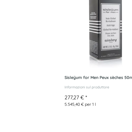
Sisleÿum for Men Peux sèches 50
Informazioni sul produttore
277,27 €
*
5.545,40 € per 1 l