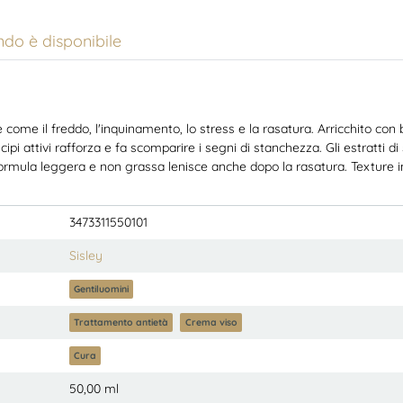
do è disponibile
ome il freddo, l'inquinamento, lo stress e la rasatura. Arricchito con burr
cipi attivi rafforza e fa scomparire i segni di stanchezza. Gli estratti 
a formula leggera e non grassa lenisce anche dopo la rasatura. Texture in
3473311550101
Sisley
Gentiluomini
Trattamento antietà
Crema viso
Cura
50,00 ml