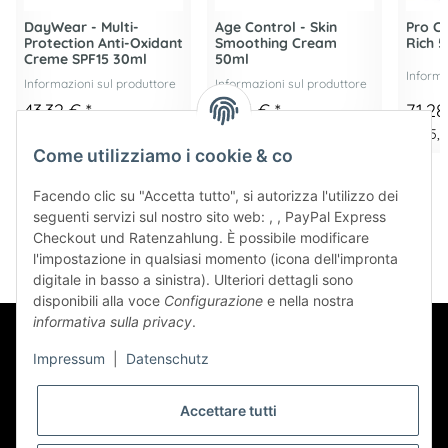
DayWear - Multi-
Age Control - Skin
Pro C
Protection Anti-Oxidant
Smoothing Cream
Rich 
Creme SPF15 30ml
50ml
Informa
Informazioni sul produttore
Informazioni sul produttore
43,32 €
*
61,76 €
*
71,2
1.443,87 € per 1 l
1.235,22 € per 1 l
1.425,6
Come utilizziamo i cookie & co
Facendo clic su "Accetta tutto", si autorizza l'utilizzo dei
seguenti servizi sul nostro sito web: , , PayPal Express
Checkout und Ratenzahlung. È possibile modificare
l'impostazione in qualsiasi momento (icona dell'impronta
digitale in basso a sinistra). Ulteriori dettagli sono
disponibili alla voce
Configurazione
e nella nostra
informativa sulla privacy
.
Impressum
|
Datenschutz
Accettare tutti
Newsletter Abbonarsi