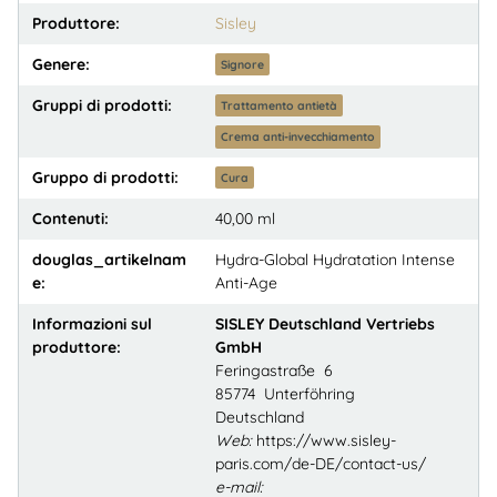
Produttore:
Sisley
Genere:
Signore
Gruppi di prodotti:
Trattamento antietà
Crema anti-invecchiamento
Gruppo di prodotti:
Cura
Contenuti:
40,00 ml
douglas_artikelnam
Hydra-Global Hydratation Intense
e:
Anti-Age
Informazioni sul
SISLEY Deutschland Vertriebs
produttore:
GmbH
Feringastraße 6
85774 Unterföhring
Deutschland
Web:
https://www.sisley-
paris.com/de-DE/contact-us/
e-mail: