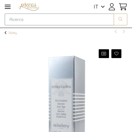
IT
Sisley