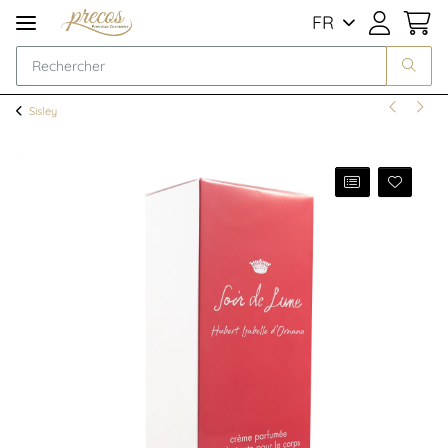
FR
Sisley