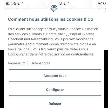
85,56 €
*
92,82 €
*
94,0
570,41 € par 1 kg
464,10 € par 1 l
626,73 
Comment nous utilisons les cookies & Co
En cliquant sur "Accepter tout", vous autorisez l'utilisation
des services suivants sur notre site : , , PayPal Express
Checkout und Ratenzahlung. Vous pouvez modifier ce
paramètre à tout moment (icône d'empreinte digitale en
bas à gauche). Vous trouverez plus de détails sous
Configurer
et dans notre
déclaration de confidentialité
.
Impressum
|
Datenschutz
Accepter tous
Bulletin d'information S'abonner
Configurer
* Tous les prix incluent la TVA légale,
livraison
en sus
Refuser