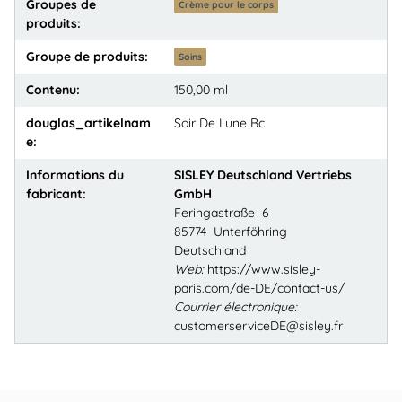
Groupes de
Crème pour le corps
produits:
Groupe de produits:
Soins
Contenu:
150,00 ml
douglas_artikelnam
Soir De Lune Bc
e:
Informations du
SISLEY Deutschland Vertriebs
fabricant:
GmbH
Feringastraße 6
85774 Unterföhring
Deutschland
Web:
https://www.sisley-
paris.com/de-DE/contact-us/
Courrier électronique:
customerserviceDE@sisley.fr