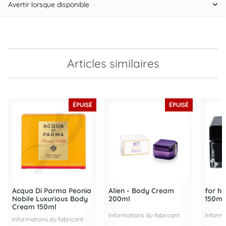
Avertir lorsque disponible
Articles similaires
ÉPUISÉ
ÉPUISÉ
Acqua Di Parma Peonia
Alien - Body Cream
for h
Nobile Luxurious Body
200ml
150ml
Cream 150ml
Informations du fabricant
Informa
Informations du fabricant