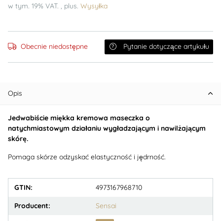
w tym. 19% VAT. , plus.
Wysyłka
Obecnie niedostępne
Pytanie dotyczące artykułu
Opis
Jedwabiście miękka kremowa maseczka o
natychmiastowym działaniu wygładzającym i nawilżającym
skórę.
Pomaga skórze odzyskać elastyczność i jędrność.
GTIN:
4973167968710
Producent:
Sensai