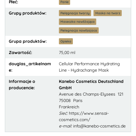
Płeć:
Panie
Grupy produktów:
Pielęgnacja twarzy
Maska na twarz
Maseczka nawilżająca
Pielegnacja nawilzajaca
Grupa produktów:
Opieka
Zawartość:
75,00 ml
douglas_artikelnam
Cellular Performance Hydrating
e:
Line - Hydrachange Mask
Informacje o
Kanebo Cosmetics Deutschland
producencie:
GmbH
Avenue des Champs-Elysees 121
75008 Paris
Frankreich
Sieć:
https://www.sensai-
cosmetics.com/
e-mail:
info@kanebo-cosmetics.de