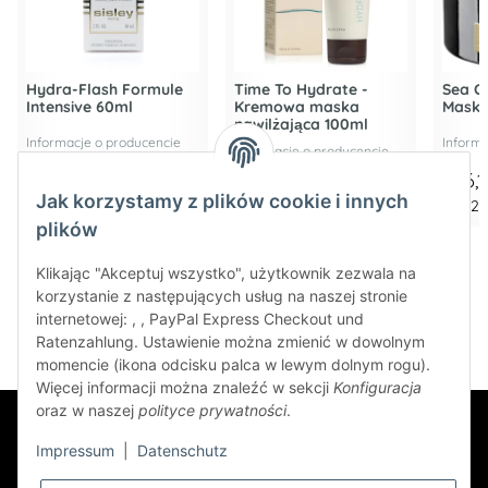
Hydra-Flash Formule
Time To Hydrate -
Sea Cr
Intensive 60ml
Kremowa maska
Mask 
nawilżająca 100ml
Informacje o producencie
Informa
Informacje o producencie
212,42 €
*
45,22 €
*
226,
Jak korzystamy z plików cookie i innych
3.540,25 € za 1 l
452,20 € za 1 l
4.522,0
plików
Klikając "Akceptuj wszystko", użytkownik zezwala na
korzystanie z następujących usług na naszej stronie
internetowej: , , PayPal Express Checkout und
Ratenzahlung. Ustawienie można zmienić w dowolnym
momencie (ikona odcisku palca w lewym dolnym rogu).
Więcej informacji można znaleźć w sekcji
Konfiguracja
oraz w naszej
polityce prywatności
.
Impressum
|
Datenschutz