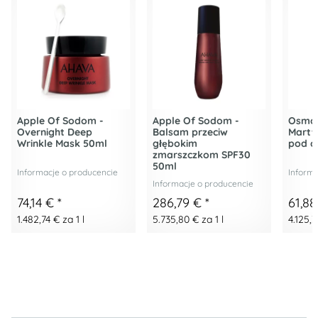
Apple Of Sodom -
Apple Of Sodom -
Osmot
Overnight Deep
Balsam przeciw
Martw
Wrinkle Mask 50ml
głębokim
pod o
zmarszczkom SPF30
50ml
Informacje o producencie
Informa
Informacje o producencie
74,14 €
*
286,79 €
*
61,8
1.482,74 € za 1 l
5.735,80 € za 1 l
4.125,3