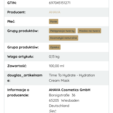
GTIN:
697045151271
Producent:
AHAVA
Płeć:
Panie
Grupy produktów:
Pielęgnacja twarzy
Maska na twarz
Kosmetyki naturalne
Grupa produktów:
Opieka
Waga artykułu:
0,13
kg
Zawartość:
100,00 ml
douglas_artikelnam
Time To Hydrate - Hydration
e:
Cream Mask
Informacje o
AHAVA Cosmetics GmbH
producencie:
Borsigstraße 36
65205 Wiesbaden
Deutschland
Sieć: