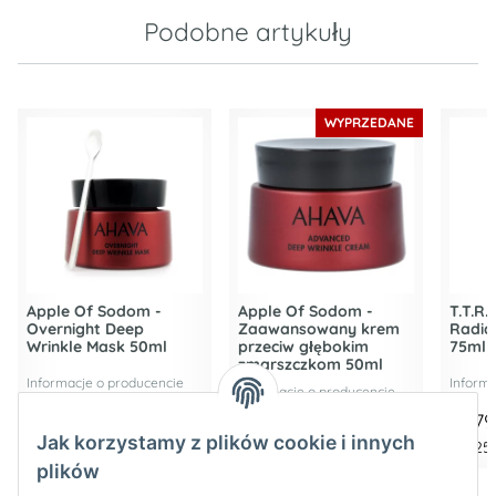
Podobne artykuły
WYPRZEDANE
Apple Of Sodom -
Apple Of Sodom -
T.T.R.
Overnight Deep
Zaawansowany krem
Radia
Wrinkle Mask 50ml
przeciw głębokim
75ml
zmarszczkom 50ml
Informacje o producencie
Informa
Informacje o producencie
74,14 €
*
111,86 €
*
38,7
Jak korzystamy z plików cookie i innych
1.482,74 € za 1 l
2.237,20 € za 1 l
517,25 
plików