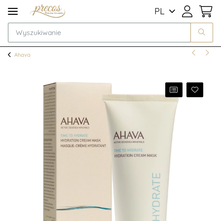
PL
Ahava