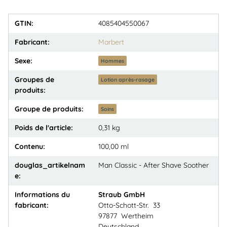
GTIN:
4085404550067
Fabricant:
Marbert
Sexe:
Hommes
Groupes de
Lotion après-rasage
produits:
Groupe de produits:
Soins
Poids de l'article:
0,31
kg
Contenu:
100,00 ml
douglas_artikelnam
Man Classic - After Shave Soother
e:
Informations du
Straub GmbH
fabricant:
Otto-Schott-Str. 33
97877 Wertheim
Deutschland