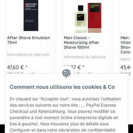
After Shave Emulsion
Man Classic -
Men - 
75ml
Moisturizing After
Vitami
Shave 100ml
Shave
Conce
Informations du fabricant
Informations du fabricant
Informa
47,60 €
*
32,07 €
*
43,4
634,67 € par 1 l
320,71 € par 1 l
868,70 
Comment nous utilisons les cookies & Co
En cliquant sur "Accepter tout", vous autorisez l'utilisation
des services suivants sur notre site : , , PayPal Express
Checkout und Ratenzahlung. Vous pouvez modifier ce
paramètre à tout moment (icône d'empreinte digitale en
bas à gauche). Vous trouverez plus de détails sous
Configurer
et dans notre
déclaration de confidentialité
.