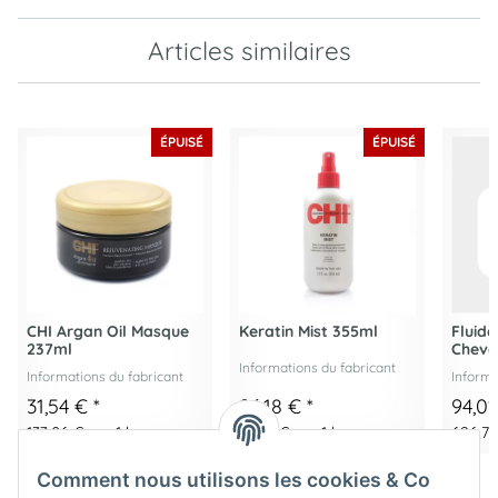
Articles similaires
ÉPUISÉ
ÉPUISÉ
CHI Argan Oil Masque
Keratin Mist 355ml
Fluide
237ml
Cheve
Informations du fabricant
Informations du fabricant
Informa
31,54 €
*
26,18 €
*
94,0
133,06 € par 1 l
73,75 € par 1 l
626,73 
Comment nous utilisons les cookies & Co