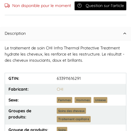
Non disponible pour le moment
Question sur l'article
Description
Le traitement de soin CHI Infra Thermal Protective Treatment
hydrate les cheveux, les renforce et les restructure. Le résultat -
des cheveux insouciants, doux et brillants.
GTIN:
633911616291
Fabricant:
CHI
Sexe:
Femmes
Hommes
Unisexe
Groupes de
Soins des cheveux
produits:
Traitement capillaire
Groupe de produits:
Soins