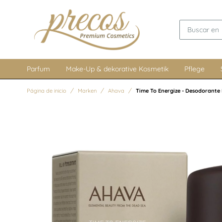
Parfum
Make-Up & dekorative Kosmetik
Pflege
Página de inicio
Marken
Ahava
Time To Energize - Desodorante