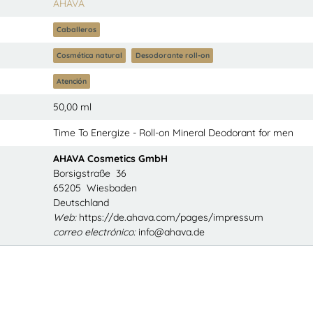
AHAVA
Caballeros
Cosmética natural
Desodorante roll-on
Atención
50,00 ml
Time To Energize - Roll-on Mineral Deodorant for men
AHAVA Cosmetics GmbH
Borsigstraße 36
65205 Wiesbaden
Deutschland
Web:
https://de.ahava.com/pages/impressum
correo electrónico:
info@ahava.de