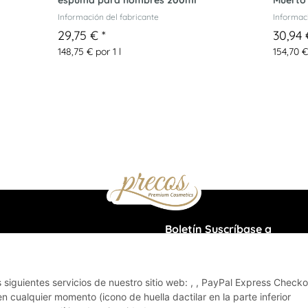
espuma para hombres 200ml
Muerto
Información del fabricante
Informaci
29,75 €
*
30,94
148,75 € por 1 l
154,70 €
Boletín Suscríbase a
z
Les ruego que me envíen inform
su gama de productos por corr
electrónico con regularidad y en
os siguientes servicios de nuestro sitio web: , , PayPal Express Check
momento, de conformidad con 
 cualquier momento (icono de huella dactilar en la parte inferior