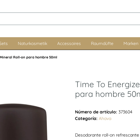
Sets
Naturkosmetik
Accessoires
Raumdüfte
Marken
 Mineral Roll-on para hombre 50ml
Time To Energize
para hombre 50
Número de artículo:
373604
Categoría:
Ahava
Desodorante roll-on refrescante