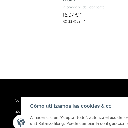
200ml
Información del fabricante
16,07 €
*
80,33 € por 1 l
Wir über uns
Datenschut
Cómo utilizamos las cookies & co
Zahlungsmöglichkeiten
AGB
Al hacer clic en "Aceptar todo", autoriza el uso de l
Versand und Lieferung
Sitemap
und Ratenzahlung. Puede cambiar la configuración en