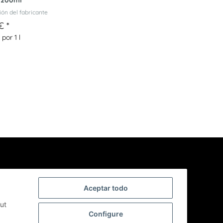
 200ml
ón del fabricante
 €
*
 por 1 l
ación sobre
Aceptar todo
eo
 cualquier
out
Configure
su
política de