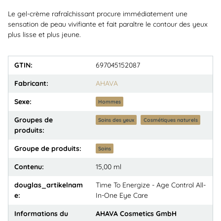
Le gel-crème rafraîchissant procure immédiatement une
sensation de peau vivifiante et fait paraître le contour des yeux
plus lisse et plus jeune.
GTIN:
697045152087
Fabricant:
AHAVA
Sexe:
Hommes
Groupes de
Soins des yeux
Cosmétiques naturels
produits:
Groupe de produits:
Soins
Contenu:
15,00 ml
douglas_artikelnam
Time To Energize - Age Control All-
e:
In-One Eye Care
Informations du
AHAVA Cosmetics GmbH