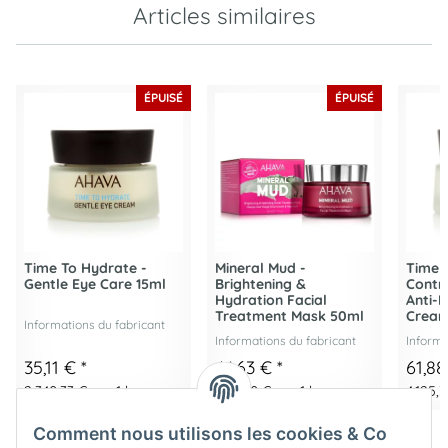
Articles similaires
ÉPUISÉ
ÉPUISÉ
Time To Hydrate -
Mineral Mud -
Time 
Gentle Eye Care 15ml
Brightening &
Contro
Hydration Facial
Anti-F
Treatment Mask 50ml
Cream
Informations du fabricant
Informations du fabricant
Informa
35,11 €
*
44,63 €
*
61,8
2.340,33 € par 1 l
892,50 € par 1 l
4.125,3
Comment nous utilisons les cookies & Co