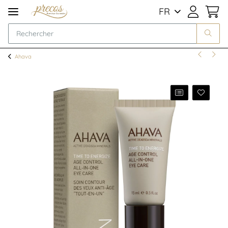
FR
Ahava