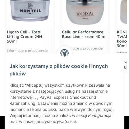
Hydro Cell - Total
Cellular Performance
KONC
Lifting Cream 24H
Base Line - krem 40 ml
TWAR
50ml
konce
30ml
Informacje o producencie
Informacje o producencie
Informa
48,35 €
*
184,45 €
*
104,
Jak korzystamy z plików cookie i innych
967,05 € za 1 l
4.611,25 € za 1 l
3.490,6
plików
Klikając "Akceptuj wszystko", użytkownik zezwala na
korzystanie z następujących usług na naszej stronie
internetowej: , , PayPal Express Checkout und
Ratenzahlung. Ustawienie można zmienić w dowolnym
momencie (ikona odcisku palca w lewym dolnym rogu).
Więcej informacji można znaleźć w sekcji
Konfiguracja
oraz w naszej
polityce prywatności
.