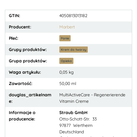
GTIN:
4050813013182
Producent:
Marbert
Płeć:
Panie
Grupy produktów:
Krem do twarzy
Grupa produktów:
Opieka
Waga artykułu:
0,05
kg
Zawartość:
50,00 ml
douglas_artikelnam
MultiActiveCare - Regenerierende
e:
Vitamin Creme
Informacje o
Straub GmbH
producencie:
Otto-Schott-Str. 33
97877 Wertheim
Deutschland