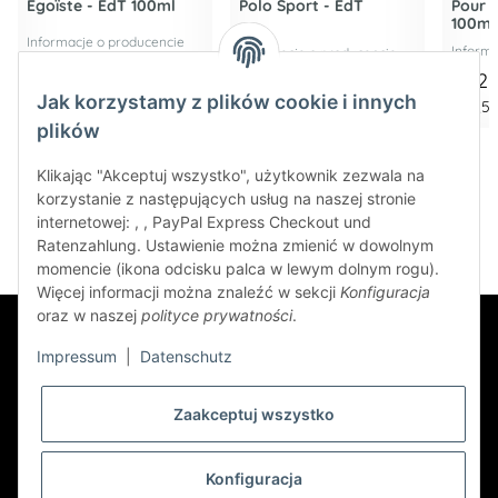
Égoïste - EdT 100ml
Polo Sport - EdT
Pour
100ml
Informacje o producencie
Informa
Informacje o producencie
142,80 €
*
89,2
Jak korzystamy z plików cookie i innych
89,25 € -
119,00 €
*
1.428,00 € za 1 l
892,50
plików
Klikając "Akceptuj wszystko", użytkownik zezwala na
korzystanie z następujących usług na naszej stronie
internetowej: , , PayPal Express Checkout und
Ratenzahlung. Ustawienie można zmienić w dowolnym
momencie (ikona odcisku palca w lewym dolnym rogu).
Więcej informacji można znaleźć w sekcji
Konfiguracja
oraz w naszej
polityce prywatności
.
Impressum
|
Datenschutz
Zaakceptuj wszystko
Newsletter Subskrybuj
Konfiguracja