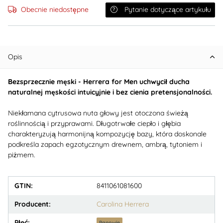
Obecnie niedostępne
Pytanie dotyczące artykułu
Opis
Bezsprzecznie męski - Herrera for Men uchwycił ducha
naturalnej męskości intuicyjnie i bez cienia pretensjonalności.
Niekłamana cytrusowa nuta głowy jest otoczona świeżą
roślinnością i przyprawami. Długotrwałe ciepło i głębia
charakteryzują harmonijną kompozycję bazy, która doskonale
podkreśla zapach egzotycznym drewnem, ambrą, tytoniem i
piżmem.
GTIN:
8411061081600
Producent:
Carolina Herrera
Płeć:
Panowie