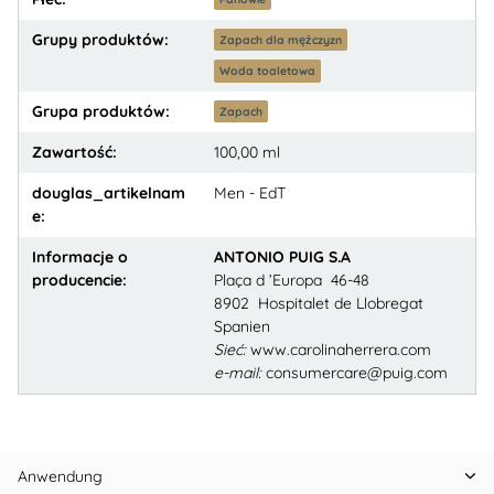
Grupy produktów:
Zapach dla mężczyzn
Woda toaletowa
Grupa produktów:
Zapach
Zawartość:
100,00 ml
douglas_artikelnam
Men - EdT
e:
Informacje o
ANTONIO PUIG S.A
producencie:
Plaça d ’Europa 46-48
8902 Hospitalet de Llobregat
Spanien
Sieć:
www.carolinaherrera.com
e-mail:
consumercare@puig.com
Anwendung