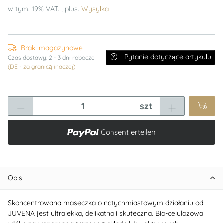
w tym. 19% VAT. , plus.
Wysyłka
Braki magazynowe
Pytanie dotyczące artykułu
Czas dostawy:
2 - 3 dni robocze
(DE - za granicą inaczej)
szt
Consent erteilen
Opis
Skoncentrowana maseczka o natychmiastowym działaniu od
JUVENA jest ultralekka, delikatna i skuteczna. Bio-celulozowa