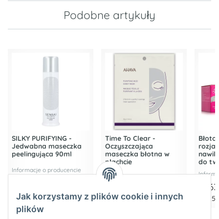
Podobne artykuły
SILKY PURIFYING -
Time To Clear -
Błoto 
Jedwabna maseczka
Oczyszczająca
rozjaś
peelingująca 90ml
maseczka błotna w
nawil
płachcie
do tw
Informacje o producencie
Informa
Informacje o producencie
93,42 €
*
44,6
Jak korzystamy z plików cookie i innych
14,28 €
*
1.037,94 € za 1 l
892,50
plików