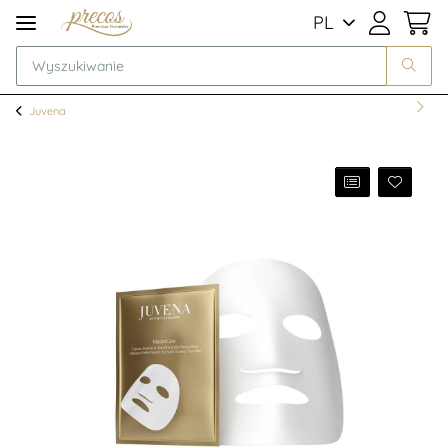
PL
Juvena