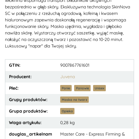
włóknina wspomaga transport składników aktywnych
bezpośrednio w głąb skóry. Ekskluzywna technologia SkinNova
SC w połączeniu z rzeżuchą ogrodową, kofeiną i kwasem
hialuronowym zapewnia doskonałą regenerację i wspomaga
funkcjonowanie skóry. Maska ujędrnia, wygładza i głęboko
nawilża skórę. Wystarczy otworzyć saszetkę, wyjąć maskę,
nałożyć na oczyszczoną twarz i pozostawić na 10-20 minut.
Luksusowy "napar" dla Twojej skóry.
GTIN:
9007867761601
Producent:
Juvena
Płeć:
Panie
Panowie
Unisex
Grupy produktów:
Maska na twarz
Grupa produktów:
Opieka
Waga artykułu:
0,28
kg
douglas_artikelnam
Master Care - Express Firming &