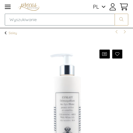
PL
Sisley