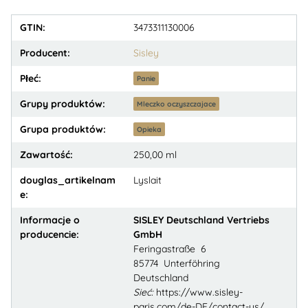
GTIN:
3473311130006
Producent:
Sisley
Płeć:
Panie
Grupy produktów:
Mleczko oczyszczajace
Grupa produktów:
Opieka
Zawartość:
250,00 ml
douglas_artikelnam
Lyslait
e:
Informacje o
SISLEY Deutschland Vertriebs
producencie:
GmbH
Feringastraße 6
85774 Unterföhring
Deutschland
Sieć:
https://www.sisley-
paris.com/de-DE/contact-us/