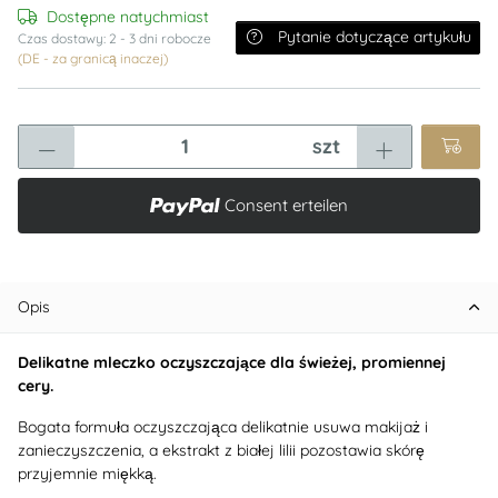
Dostępne natychmiast
Pytanie dotyczące artykułu
Czas dostawy:
2 - 3 dni robocze
(DE - za granicą inaczej)
szt
Consent erteilen
Opis
Delikatne mleczko oczyszczające dla świeżej, promiennej
cery.
Bogata formuła oczyszczająca delikatnie usuwa makijaż i
zanieczyszczenia, a ekstrakt z białej lilii pozostawia skórę
przyjemnie miękką.