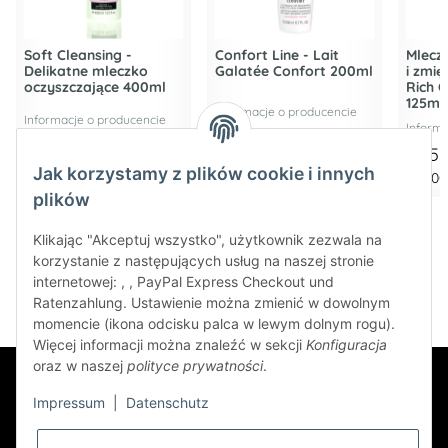
Soft Cleansing -
Confort Line - Lait
Mlecz
Delikatne mleczko
Galatée Confort 200ml
i zmię
oczyszczające 400ml
Rich C
125ml
Informacje o producencie
Informacje o producencie
Informa
21,36 €
*
30,94 €
*
59,5
Jak korzystamy z plików cookie i innych
53,40 € za 1 l
154,70 € za 1 l
476,00 
plików
Klikając "Akceptuj wszystko", użytkownik zezwala na
korzystanie z następujących usług na naszej stronie
internetowej: , , PayPal Express Checkout und
Ratenzahlung. Ustawienie można zmienić w dowolnym
momencie (ikona odcisku palca w lewym dolnym rogu).
Więcej informacji można znaleźć w sekcji
Konfiguracja
oraz w naszej
polityce prywatności
.
Impressum
|
Datenschutz