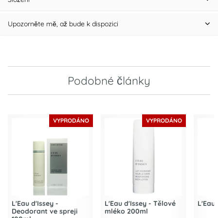
Upozorněte mě, až bude k dispozici
Podobné články
VYPRODÁNO
VYPRODÁNO
L'Eau d'Issey -
L'Eau d'Issey - Tělové
L'Eau 
Deodorant ve spreji
mléko 200ml