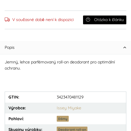
V současné době není k dispozici
Otázka k článku
Popis
Jemný, lehce parfémovaný roll-on deodorant pro optimální
ochranu.
GTIN:
3423470481129
Výrobce:
Issey Miyake
Pohlaví:
Dámy
Skupiny výrobku:
Deodorant roll-on