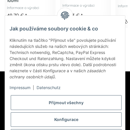
100ml
Informace o výrobci
Informa
Informace o výrobci
48,79 €
*
55,93 €
*
64,2
487,90 € na 1 l
279,65 € na 1 l
Jak používáme soubory cookie & co
Kliknutím na tlačítko "Přijmout vše" povolujete používání
následujících služeb na našich webových stránkách:
Technisch notwendig, ReCaptcha, PayPal Express
Checkout und Ratenzahlung. Nastavení můžete kdykoli
změnit (ikona otisku prstu vlevo dole). Další podrobnosti
naleznete v části
Konfigurace
a v našich
zásadách
ochrany osobních údajů
.
Impressum
|
Datenschutz
Přijmout všechny
Zpravodaj Přihlaste se k odběru na
Konfigurace