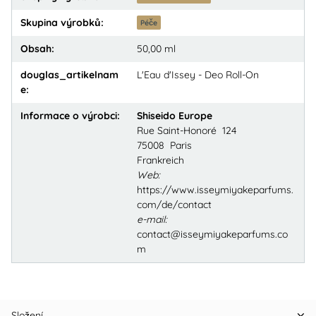
Skupina výrobků:
Péče
Obsah:
50,00 ml
douglas_artikelnam
L'Eau d'Issey - Deo Roll-On
e:
Informace o výrobci:
Shiseido Europe
Rue Saint-Honoré 124
75008 Paris
Frankreich
Web:
https://www.isseymiyakeparfums.
com/de/contact
e-mail:
contact@isseymiyakeparfums.co
m
Složení