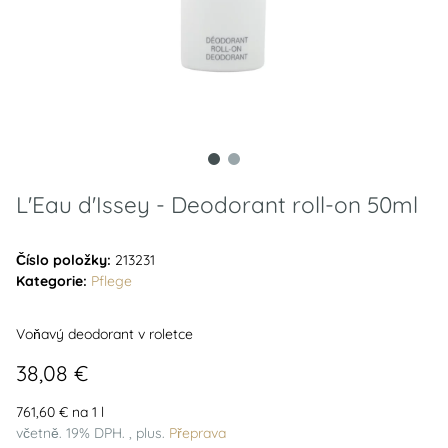
L'Eau d'Issey - Deodorant roll-on 50ml
Číslo položky:
213231
Kategorie:
Pflege
Voňavý deodorant v roletce
38,08 €
761,60 € na 1 l
včetně. 19% DPH. , plus.
Přeprava