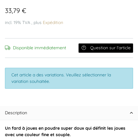
33,79 €
incl. 19% TVA , plus
Expédition
Disponible immédiatement
Question sur l'article
x
Cet article a des variations. Veuillez sélectionner la
variation souhaitée.
Description
Un fard à joues en poudre super doux qui définit les joues
avec une couleur fine et souple.