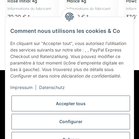
Rose Initial 4g
Malice 4g
Powde
Informations du fabricant
Informations du fabricant
Informa
70,20 €
*
83,29 €
*
37,01
Comment nous utilisons les cookies & Co
En cliquant sur "Accepter tout", vous autorisez l'utilisation
des services suivants sur notre site : , , PayPal Express
Checkout und Ratenzahlung. Vous pouvez modifier ce
paramètre à tout moment (icône d'empreinte digitale en
bas à gauche). Vous trouverez plus de détails sous
Configurer
et dans notre
déclaration de confidentialité
.
Impressum
|
Datenschutz
Accepter tous
Bulletin d'information S'abonner
Configurer
* Tous les prix incluent la TVA légale,
livraison
en sus