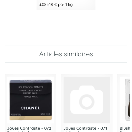
3.083,18 € par 1 kg
Articles similaires
Joues Contraste - 072
Joues Contraste - 071
Blush