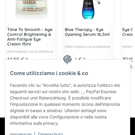
Time To Smooth - Age
Blue Therapy - Eye
Eye Co
Control Brightening &
Opening Serum 16,5ml
Cream
Anti-Fatigue Eye
Cream 15ml
Informazioni sul produttore
Informa
Informazioni sul produttore
61,88 €
*
70,21 €
*
39,1
4.125,33 € per 1 l
4.255,15 € per 1 l
2.610,0
Come utilizziamo i cookie & co
Facendo clic su "Accetta tutto", si autorizza l'utilizzo dei
seguenti servizi sul nostro sito web: , , PayPal Express
Checkout und Ratenzahlung. È possibile modificare
l'impostazione in qualsiasi momento (icona dell'impronta
digitale in basso a sinistra). Ulteriori dettagli sono
disponibili alla voce
Configurazione
e nella nostra
informativa sulla privacy
.
Impressum
|
Datenschutz