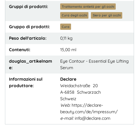
Gruppi di prodotti:
Trattamento antietà per gli occhi
Cura degli occhi
Siero per gli occhi
Gruppo di prodotti:
Cura
Peso dell'articolo:
0,11
kg
Contenuti:
15,00 ml
douglas_artikelnam
Eye Contour - Essential Eye Lifting
e:
Serum
Informazioni sul
Declare
produttore:
Weidachstraße 20
A-6858 Schwarzach
Schweiz
Web:
https://declare-
beauty.com/de/impressum/
e-mail:
info@declare.com