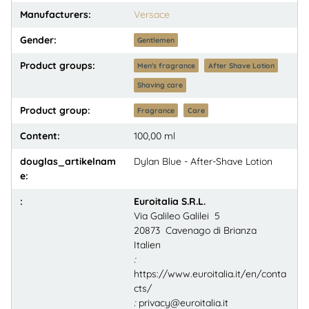
Manufacturers:
Versace
Gender:
Gentlemen
Product groups:
Men's fragrance
After Shave Lotion
Shaving care
Product group:
Fragrance
Care
Content:
100,00 ml
douglas_artikelnam
Dylan Blue - After-Shave Lotion
e:
:
Euroitalia S.R.L.
Via Galileo Galilei 5
20873 Cavenago di Brianza
Italien
:
https://www.euroitalia.it/en/conta
cts/
:
privacy@euroitalia.it