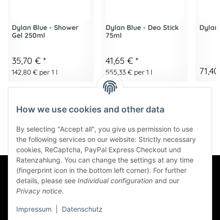
Dylan Blue - Shower
Dylan Blue - Deo Stick
Dylan 
Gel 250ml
75ml
35,70 €
*
41,65 €
*
71,40
142,80 € per 1 l
555,33 € per 1 l
How we use cookies and other data
By selecting "Accept all", you give us permission to use
the following services on our website: Strictly necessary
cookies, ReCaptcha, PayPal Express Checkout und
Ratenzahlung. You can change the settings at any time
(fingerprint icon in the bottom left corner). For further
Information
details, please see
Individual configuration
and our
Privacy notice
.
Impressum
|
Datenschutz