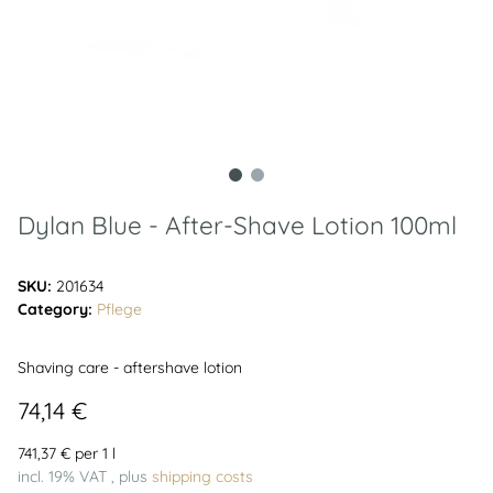
Dylan Blue - After-Shave Lotion 100ml
SKU:
201634
Category:
Pflege
Shaving care - aftershave lotion
74,14 €
741,37 € per 1 l
incl. 19% VAT , plus
shipping costs