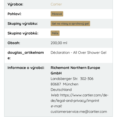
Výrobce:
Cartier
Pohlaví:
Pánové
Skupiny výrobku:
Gel na vlasy a sprchový gel
Skupina výrobků:
Péče
Obsah:
200,00 ml
douglas_artikelnam
Déclaration - All Over Shower Gel
e:
Informace o výrobci:
Richemont Northern Europe
GmbH
Landsberger Str. 302-306
80687 München
Deutschland
Web:
https://www.cartier.com/de-
de/legal-and-privacy/imprint
e-mail:
customerservice.rne@cartier.com