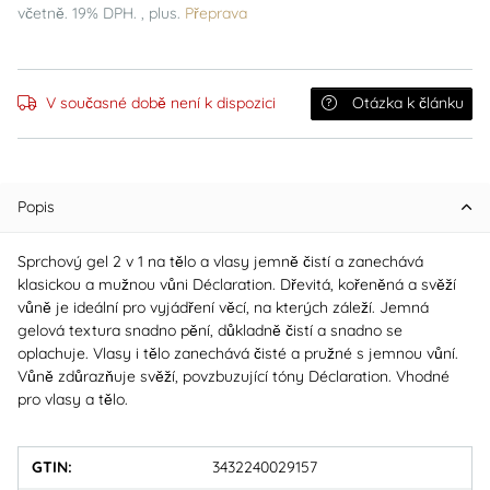
včetně. 19% DPH. , plus.
Přeprava
V současné době není k dispozici
Otázka k článku
Popis
Sprchový gel 2 v 1 na tělo a vlasy jemně čistí a zanechává
klasickou a mužnou vůni Déclaration. Dřevitá, kořeněná a svěží
vůně je ideální pro vyjádření věcí, na kterých záleží. Jemná
gelová textura snadno pění, důkladně čistí a snadno se
oplachuje. Vlasy i tělo zanechává čisté a pružné s jemnou vůní.
Vůně zdůrazňuje svěží, povzbuzující tóny Déclaration. Vhodné
pro vlasy a tělo.
GTIN:
3432240029157