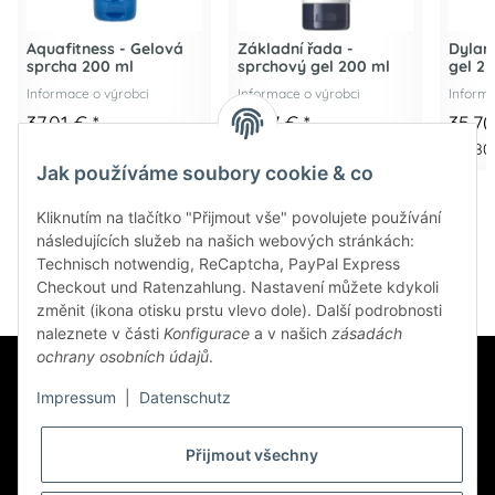
Aquafitness - Gelová
Základní řada -
Dylan
sprcha 200 ml
sprchový gel 200 ml
gel 2
Informace o výrobci
Informace o výrobci
Informa
37,01 €
*
37,77 €
*
35,7
185,05 € na 1 l
188,85 € na 1 l
142,80 
Jak používáme soubory cookie & co
Kliknutím na tlačítko "Přijmout vše" povolujete používání
následujících služeb na našich webových stránkách:
Technisch notwendig, ReCaptcha, PayPal Express
Checkout und Ratenzahlung. Nastavení můžete kdykoli
změnit (ikona otisku prstu vlevo dole). Další podrobnosti
naleznete v části
Konfigurace
a v našich
zásadách
ochrany osobních údajů
.
Impressum
|
Datenschutz
Přijmout všechny
Zpravodaj Přihlaste se k odběru na