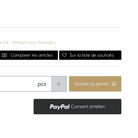
es
(DE - différent pour l'étranger)
Sur la liste de souhaits
Comparer les articles
pcs
Ajouter au panier
Consent erteilen