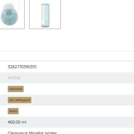
3282770390315
AVENE
Femmes
Gel nettoyant
Soins
400,00 ml
Cleanance Micellar Water