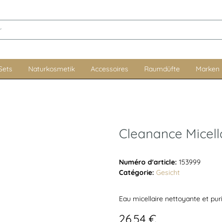
Sets
Naturkosmetik
Accessoires
Raumdüfte
Marken
Cleanance Micel
Numéro d'article:
153999
Catégorie:
Gesicht
Eau micellaire nettoyante et pur
26,54 €