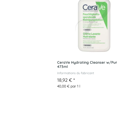
CeraVe Hydrating Cleanser w/P
473ml
Informations du fabricant
18,92 €
*
40,00 € par 1 l