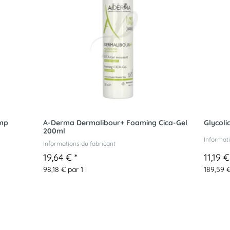
ump
A-Derma Dermalibour+ Foaming Cica-Gel
Glycoli
200ml
Informati
Informations du fabricant
19,64 €
*
11,19 
98,18 € par 1 l
189,59 €