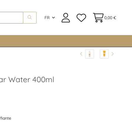
FR
0,00 €
lar Water 400ml
ifiante