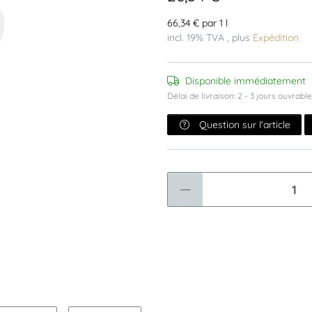
66,34 € par 1 l
incl. 19% TVA , plus
Expédition
Disponible immédiatement
Délai de livraison:
2 - 3 jours ouvrabl
Question sur l'article