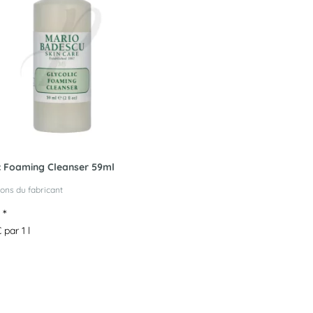
c Foaming Cleanser 59ml
ons du fabricant
€
*
 par 1 l