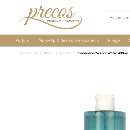
Parfum
Make-Up & dekorative Kosmetik
Pflege
Page d'accueil
Pflege
Gesicht
Cleanance Micellar Water 400ml