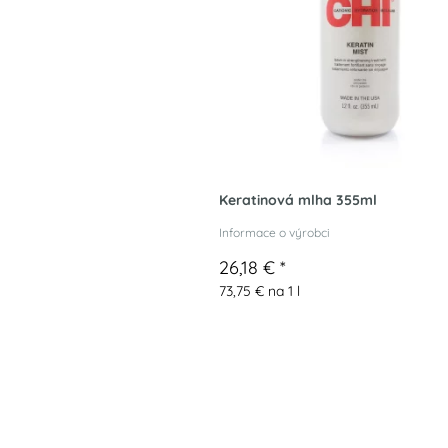
Keratinová mlha 355ml
Informace o výrobci
26,18 €
*
73,75 € na 1 l