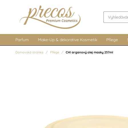
Parfum
Make-Up & dekorative Kosmetik
Pflege
Domovská stránka
Pflege
CHI arganový olej masky 237ml