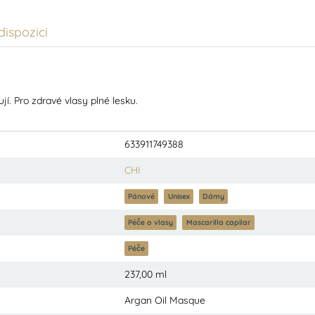
ispozici
jí. Pro zdravé vlasy plné lesku.
633911749388
CHI
Pánové
Unisex
Dámy
Péče o vlasy
Mascarilla capilar
Péče
237,00 ml
Argan Oil Masque