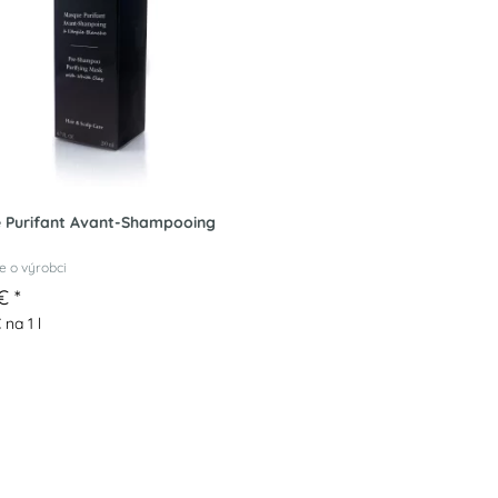
 Purifant Avant-Shampooing
e o výrobci
 €
*
 na 1 l