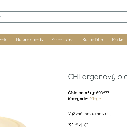
Sets
Naturkosmetik
Accessoires
Raumdüfte
Marken
CHI arganový ol
Číslo položky:
600673
Kategorie:
Pflege
Výživná maska na vlasy
31,54 €