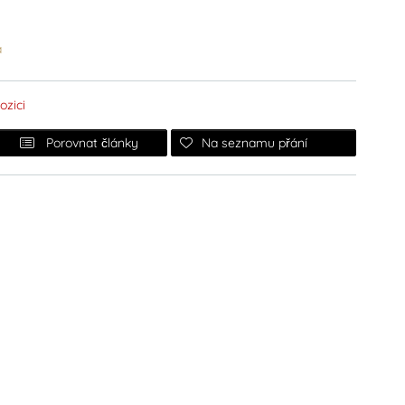
a
ozici
Na seznamu přání
Porovnat články