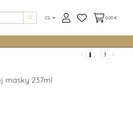
CS
0,00 €
ej masky 237ml