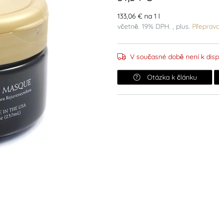
133,06 € na 1 l
včetně. 19% DPH. , plus.
Přeprav
V současné době není k disp
Otázka k článku