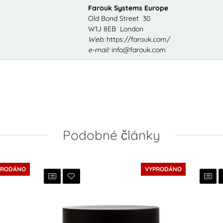
Farouk Systems Europe
Old Bond Street 30
W1J 8EB London
Web:
https://farouk.com/
e-mail:
info@farouk.com
Podobné články
PRODÁNO
VYPRODÁNO