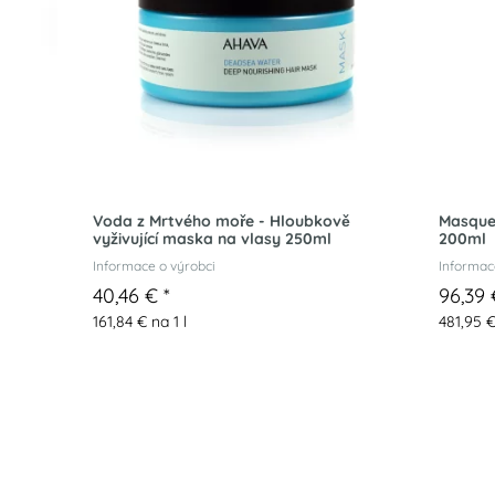
Voda z Mrtvého moře - Hloubkově
Masque
vyživující maska na vlasy 250ml
200ml
Informace o výrobci
Informac
40,46 €
*
96,39
161,84 € na 1 l
481,95 €