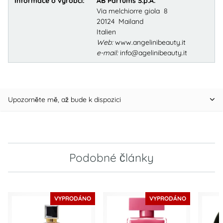
Informace o výrobci:
AB Parfums S.p.A.
Via melchiorre giola 8
20124 Mailand
Italien
Web:
www.angelinibeauty.it
e-mail:
info@agelinibeauty.it
Upozorněte mě, až bude k dispozici
Podobné články
VYPRODÁNO
VYPRODÁNO