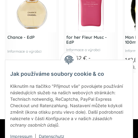
Chance - EdP
for her Fleur Musc -
Mon P
EdP
100ml
Informace o výrobci
Informa
Informace o výrobci
128,52 € -
142,
85,68 € -
170,17 €
*
172,55 €
*
1.428,0
Jak používáme soubory cookie & co
Kliknutím na tlačítko "Přijmout vše" povolujete používání
následujících služeb na našich webových stránkách:
Technisch notwendig, ReCaptcha, PayPal Express
Checkout und Ratenzahlung. Nastavení můžete kdykoli
změnit (ikona otisku prstu vlevo dole). Další podrobnosti
naleznete v části
Konfigurace
a v našich
zásadách
ochrany osobních údajů
.
Impressum
|
Datenschutz