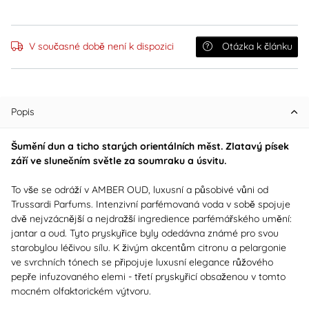
V současné době není k dispozici
Otázka k článku
Popis
Šumění dun a ticho starých orientálních měst. Zlatavý písek
září ve slunečním světle za soumraku a úsvitu.
To vše se odráží v AMBER OUD, luxusní a působivé vůni od
Trussardi Parfums. Intenzivní parfémovaná voda v sobě spojuje
dvě nejvzácnější a nejdražší ingredience parfémářského umění:
jantar a oud. Tyto pryskyřice byly odedávna známé pro svou
starobylou léčivou sílu. K živým akcentům citronu a pelargonie
ve svrchních tónech se připojuje luxusní elegance růžového
pepře infuzovaného elemi - třetí pryskyřicí obsaženou v tomto
mocném olfaktorickém výtvoru.