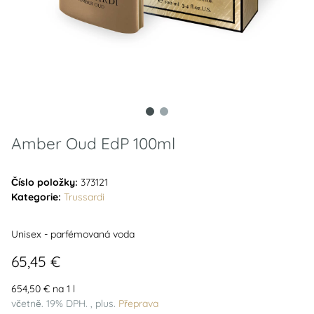
Amber Oud EdP 100ml
Číslo položky:
373121
Kategorie:
Trussardi
Unisex - parfémovaná voda
65,45 €
654,50 € na 1 l
včetně. 19% DPH. , plus.
Přeprava