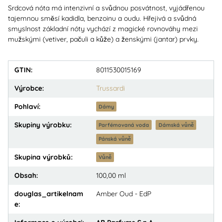
Srdcová nóta má intenzivní a svůdnou posvátnost, vyjádřenou
tajemnou směsí kadidla, benzoinu a oudu. Hřejivá a svůdná
smyslnost základní nóty vychází z magické rovnováhy mezi
mužskými (vetiver, pačuli a kůže) a ženskými (jantar) prvky.
GTIN:
8011530015169
Výrobce:
Trussardi
Pohlaví:
Dámy
Skupiny výrobku:
Parfémovaná voda
Dámská vůně
Pánská vůně
Skupina výrobků:
Vůně
Obsah:
100,00 ml
douglas_artikelnam
Amber Oud - EdP
e: