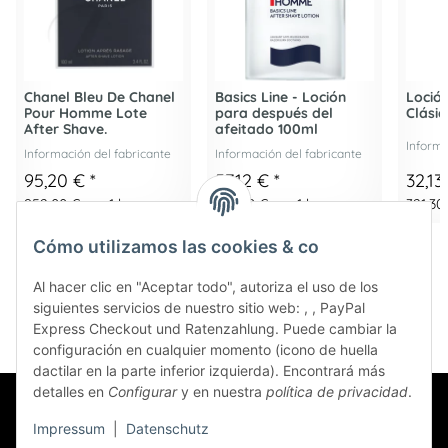
Chanel Bleu De Chanel
Basics Line - Loción
Loció
Pour Homme Lote
para después del
Clási
After Shave.
afeitado 100ml
Informa
Información del fabricante
Información del fabricante
95,20 €
*
57,12 €
*
32,1
952,00 € por 1 l
571,20 € por 1 l
321,30 
Cómo utilizamos las cookies & co
Al hacer clic en "Aceptar todo", autoriza el uso de los
siguientes servicios de nuestro sitio web: , , PayPal
Express Checkout und Ratenzahlung. Puede cambiar la
configuración en cualquier momento (icono de huella
dactilar en la parte inferior izquierda). Encontrará más
detalles en
Configurar
y en nuestra
política de privacidad
.
Impressum
|
Datenschutz