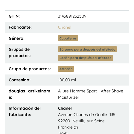
GTIN:
3145891232509
Fabricante:
Chanel
Género:
Caballeros
Grupos de
Bálsamo para después del afeitado
productos:
Loción para después del afeitado
Grupo de productos:
Atención
Contenido:
100,00 ml
douglas_artikelnam
Allure Homme Sport - After Shave
e:
Moisturizer
Información del
Chanel
fabricante:
Avenue Charles de Gaulle 135
92200 Neuilly-sur-Seine
Frankreich
Web: