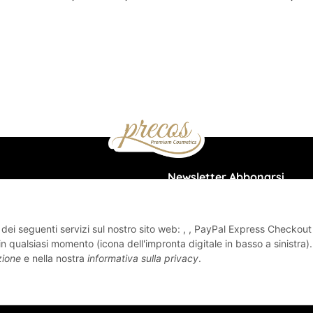
Newsletter Abbonarsi
z
Vi prego di inviarmi regolarment
qualsiasi momento informazioni 
zo dei seguenti servizi sul nostro sito web: , , PayPal Express Checkou
gamma di prodotti via e-mail, in
n qualsiasi momento (icona dell'impronta digitale in basso a sinistra).
con la vostra
politica sulla priva
zione
e nella nostra
informativa sulla privacy
.
cht