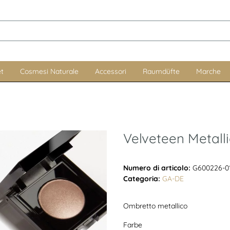
t
Cosmesi Naturale
Accessori
Raumdüfte
Marche
Velveteen Metal
Numero di articolo:
G600226-0
Categoria:
GA-DE
Ombretto metallico
Farbe