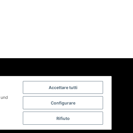
e e in
Accettare tutti
sulla vostra
t und
 conformità
Configurare
cy
.
Rifiuto