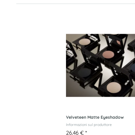
Velveteen Matte Eyeshadow
Informazioni sul produttore
26,46 €
*