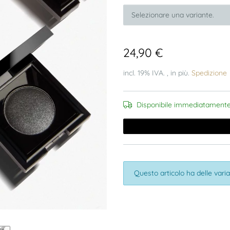
Selezionare una variante.
24,90 €
incl. 19% IVA. , in più.
Spedizione
Disponibile immediatament
x
Questo articolo ha delle varia