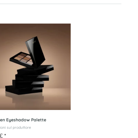
een Eyeshadow Palette
oni sul produttore
 €
*