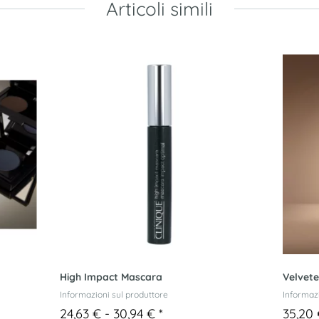
Articoli simili
High Impact Mascara
Velvet
Informazioni sul produttore
Informazi
24,63 € -
30,94 €
*
35,20