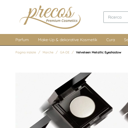
Parfum
Make-Up & dekorative Kosmetik
Cura
Se
Pagina iniziale
Marche
GA-DE
Velveteen Metallic Eyeshadow