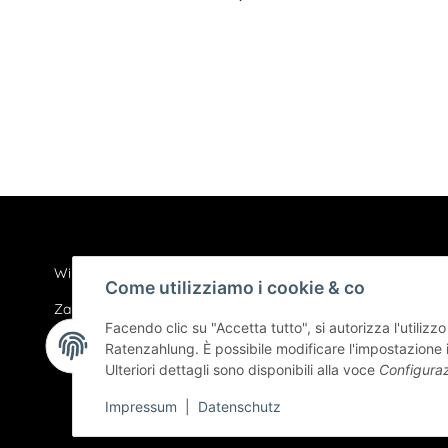
Wir über uns
Datenschut
Come utilizziamo i cookie & co
Zahlungsmöglichkeiten
AGB
Facendo clic su "Accetta tutto", si autorizza l'utiliz
Versand und Lieferung
Sitemap
Ratenzahlung. È possibile modificare l'impostazione i
Ulteriori dettagli sono disponibili alla voce
Configura
Impressum
Impressum
|
Datenschutz
Widerrufsre