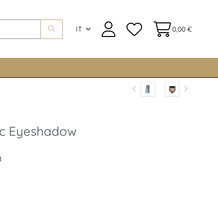
IT
0,00 €
lic Eyeshadow
1